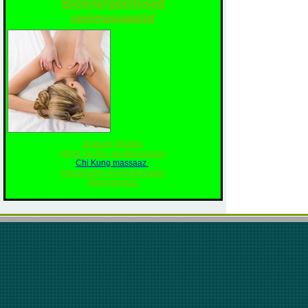
Bioenergeetilised
ravimassaazid
Jaapani Shiatsu,
Hiina Tui Na, punktmassaaz
Chi Kung massaaz
klassikaline Rootsimassaaz
Meemassaaz