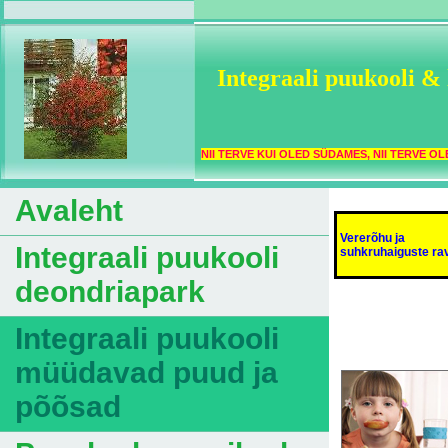
Integraali puukooli & 
NII TERVE KUI OLED SÜDAMES, NII TERVE OL
Avaleht
Vererõhu ja
Integraali puukooli
suhkruhaiguste ra
deondriapark
Integraali puukooli
müüdavad puud ja
põõsad