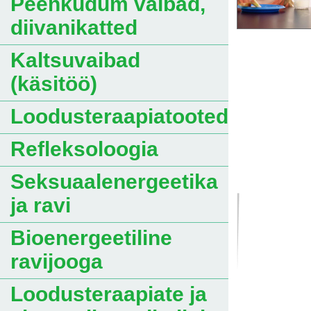
Peenkudum vaibad,
diivanikatted
Kaltsuvaibad
(käsitöö)
Loodusteraapiatooted
Refleksoloogia
Seksuaalenergeetika
ja ravi
Bioenergeetiline
ravijooga
Loodusteraapiate ja