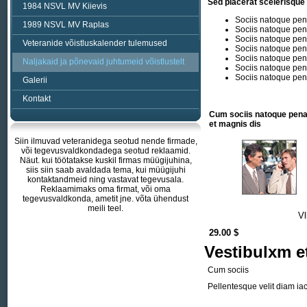
Sed placerat scelerisque
1984 NSVL MV Kiievis
Sociis natoque pen
1989 NSVL MV Raplas
Sociis natoque pen
Sociis natoque pen
Veteranide võistluskalender tulemused
Sociis natoque pen
Sociis natoque pen
Naljakaid ja põnevaid juhtumeid võistlustelt
Sociis natoque pen
Sociis natoque pen
Galerii
Kontakt
Cum sociis natoque pena
et magnis dis
Siin ilmuvad veteranidega seotud nende firmade,
või tegevusvaldkondadega seotud reklaamid.
Näut. kui töötatakse kuskil firmas müügijuhina,
siis siin saab avaldada tema, kui müügijuhi
kontaktandmeid ning vastavat tegevusala.
Reklaamimaks oma firmat, või oma
tegevusvaldkonda, ametit jne. võta ühendust
meili teel.
Vl
29.00 $
Vestibulxm e
Cum sociis
Pellentesque velit diam ia