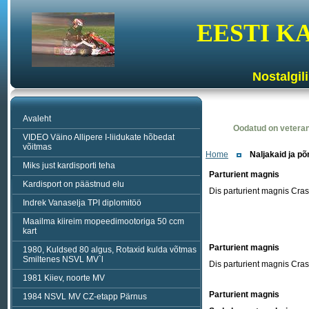
EESTI K
Nostalgil
Avaleht
Oodatud on veterani
VIDEO Väino Allipere I-liidukate hõbedat
võitmas
Home
Naljakaid ja põ
Miks just kardisporti teha
Parturient magnis
Kardisport on päästnud elu
Dis parturient magnis Cras 
Indrek Vanaselja TPI diplomitöö
Maailma kiireim mopeedimootoriga 50 ccm
kart
Parturient magnis
1980, Kuldsed 80 algus, Rotaxid kulda võtmas
Smiltenes NSVL MV`l
Dis parturient magnis Cras 
1981 Kiiev, noorte MV
Parturient magnis
1984 NSVL MV CZ-etapp Pärnus